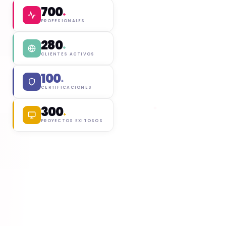
700
+
PROFESIONALES
280
+
CLIENTES ACTIVOS
100
+
CERTIFICACIONES
300
+
PROYECTOS EXITOSOS