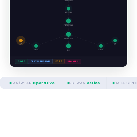
INTERNET
SD-WAN
FIREWALL
CORE SW
AP
AP
SW-A
SW-B
DC
CORE
DISTRIBUCIÓN
EDGE
SD-WAN
LAN/WLAN
Operativo
SD-WAN
Activo
DATA CENT
CAPACIDADES
Lo que diseñamos,
implementamos y operamos