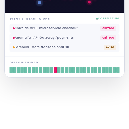
EVENT STREAM · AIOPS
CORRELATING
Timeout elevado · conexión BD primaria
AVISO
Spike de CPU · microservicio checkout
CRÍTICO
Anomalía · API Gateway /payments
CRÍTICO
DISPONIBILIDAD